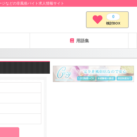
ージなどの非風俗バイト求人情報サイト
0
検討BOX
用語集