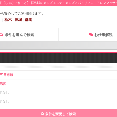
報【じゃないねっと】
拝島駅のメンズエステ・メンズスパ・リフレ・アロママッサ
から安心してご利用頂けます。
川
栃木
茨城
群馬
条件を選んで検索
お仕事解説
R五日市線
島駅
定なし
定なし
条件を変更して検索