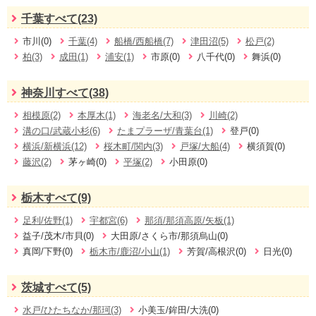
千葉すべて(23)
市川(0)
千葉(4)
船橋/西船橋(7)
津田沼(5)
松戸(2)
柏(3)
成田(1)
浦安(1)
市原(0)
八千代(0)
舞浜(0)
神奈川すべて(38)
相模原(2)
本厚木(1)
海老名/大和(3)
川崎(2)
溝の口/武蔵小杉(6)
たまプラーザ/青葉台(1)
登戸(0)
横浜/新横浜(12)
桜木町/関内(3)
戸塚/大船(4)
横須賀(0)
藤沢(2)
茅ヶ崎(0)
平塚(2)
小田原(0)
栃木すべて(9)
足利/佐野(1)
宇都宮(6)
那須/那須高原/矢板(1)
益子/茂木/市貝(0)
大田原/さくら市/那須烏山(0)
真岡/下野(0)
栃木市/鹿沼/小山(1)
芳賀/高根沢(0)
日光(0)
茨城すべて(5)
水戸/ひたちなか/那珂(3)
小美玉/鉾田/大洗(0)