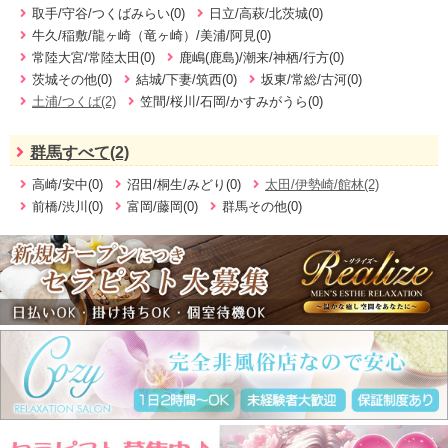
取手/守谷/つくばみらい(0)
日立/高萩/北茨城(0)
牛久/稲敷/龍ヶ崎（竜ヶ崎）/美浦/阿見(0)
常陸大宮/常陸太田(0)
鹿嶋(鹿島)/潮来/神栖/行方(0)
茨城その他(0)
結城/下妻/筑西(0)
坂東/常総/古河(0)
土浦/つくば(2)
笠間/桜川/石岡/かすみがうら(0)
群馬すべて(2)
高崎/安中(0)
沼田/桐生/みどり(0)
太田/伊勢崎/館林(2)
前橋/渋川(0)
富岡/藤岡(0)
群馬その他(0)