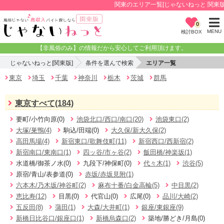
関東のエリア一覧[じゃないねっと 関東版]
0
MENU
検討BOX
【非風俗のみ】の情報だから安心してご利用頂けます。
じゃないねっと[関東版]
条件を選んで検索
エリア一覧
東京
埼玉
千葉
神奈川
栃木
茨城
群馬
東京すべて(184)
要町/小竹向原(0)
池袋北口/西口/南口(20)
池袋東口(2)
大塚/巣鴨(4)
駒込/田端(0)
大久保/新大久保(2)
高田馬場(4)
新宿東口/歌舞伎町(11)
新宿西口/西新宿(2)
新宿南口/東南口(1)
四ッ谷/市ヶ谷(2)
飯田橋/神楽坂(1)
水道橋/御茶ノ水(0)
九段下/神保町(0)
代々木(1)
渋谷(5)
原宿/青山/表参道(0)
赤坂/赤坂見附(1)
六本木/乃木坂/神谷町(2)
麻布十番/白金高輪(5)
中目黒(2)
恵比寿(12)
目黒(0)
代官山(0)
広尾(0)
品川/大崎(2)
五反田(8)
蒲田(1)
大森/大井町(1)
銀座/東銀座(9)
新橋日比谷口/銀座口(1)
新橋烏森口(2)
築地/勝どき/月島(0)