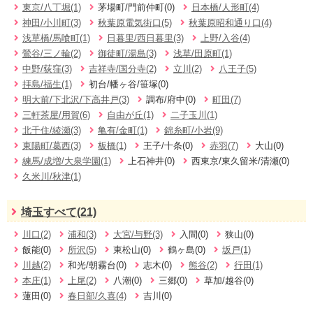
東京/八丁堀(1)
茅場町/門前仲町(0)
日本橋/人形町(4)
神田/小川町(3)
秋葉原電気街口(5)
秋葉原昭和通り口(4)
浅草橋/馬喰町(1)
日暮里/西日暮里(3)
上野/入谷(4)
鶯谷/三ノ輪(2)
御徒町/湯島(3)
浅草/田原町(1)
中野/荻窪(3)
吉祥寺/国分寺(2)
立川(2)
八王子(5)
拝島/福生(1)
初台/幡ヶ谷/笹塚(0)
明大前/下北沢/下高井戸(3)
調布/府中(0)
町田(7)
三軒茶屋/用賀(6)
自由が丘(1)
二子玉川(1)
北千住/綾瀬(3)
亀有/金町(1)
錦糸町/小岩(9)
東陽町/葛西(3)
板橋(1)
王子/十条(0)
赤羽(7)
大山(0)
練馬/成増/大泉学園(1)
上石神井(0)
西東京/東久留米/清瀬(0)
久米川/秋津(1)
埼玉すべて(21)
川口(2)
浦和(3)
大宮/与野(3)
入間(0)
狭山(0)
飯能(0)
所沢(5)
東松山(0)
鶴ヶ島(0)
坂戸(1)
川越(2)
和光/朝霧台(0)
志木(0)
熊谷(2)
行田(1)
本庄(1)
上尾(2)
八潮(0)
三郷(0)
草加/越谷(0)
蓮田(0)
春日部/久喜(4)
吉川(0)