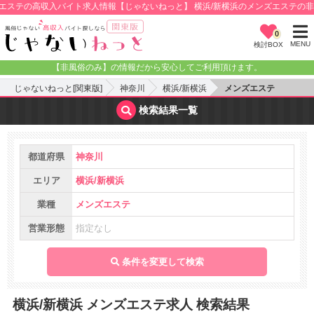
の高収入バイト求人情報【じゃないねっと】
横浜/新横浜のメンズエステの非風俗バ
0
MENU
検討BOX
【非風俗のみ】の情報だから安心してご利用頂けます。
じゃないねっと[関東版]
神奈川
横浜/新横浜
メンズエステ
検索結果一覧
都道府県
神奈川
エリア
横浜/新横浜
業種
メンズエステ
営業形態
指定なし
条件を変更して検索
横浜/新横浜 メンズエステ求人 検索結果