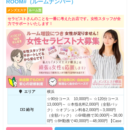
ROOM#（ルームナンバー）
メンズエステ
ルーム型
セラピストさんのことを一番に考えたお店です。女性スタッフが全
力でサポートいたします！
エリア
横浜
☆90分コース 10,000円～ ☆120分コース
13,000円～ ☆本指名料2,000円（全額バッ
給与
ク） ☆オプション料各2,000円～3,000円
（全額バック） ☆6H勤務で30,000円～38,00
0円 ☆8H勤務で40,000円～48,000円 【Case
1】 週★4～5日で8時間受付『64万円』平均