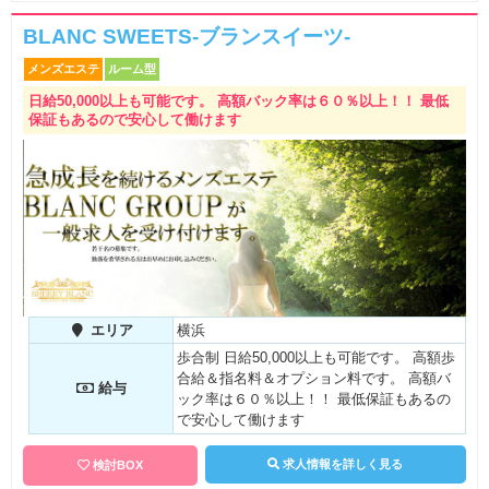
王様オプション×1本＝15,000円 ⇒1日の給与
合計…54,000円 （1日4時間勤務） 90分コー
BLANC SWEETS-ブランスイーツ-
ス＋王様オプション指名×1本＝15,000円 120
メンズエステ
ルーム型
分コース＋王様オプション×1本＝15,000円
⇒1日の給与合計…30,000円 ◆保証制度 1,20
日給50,000以上も可能です。 高額バック率は６０％以上！！ 最低
0円/時間 の時給保証がありますのでお給料0
保証もあるので安心して働けます
円で帰ることはありません！ご安心くださ
い！！ ◆全額日払制 お仕事をした分は、そ
の日のうちに全額現金でお支払いします！！
※ノルマ・雑費・罰金など、引かれるものは
一切ありません！
エリア
横浜
歩合制 日給50,000以上も可能です。 高額歩
合給＆指名料＆オプション料です。 高額バ
給与
ック率は６０％以上！！ 最低保証もあるの
で安心して働けます
求人情報を詳しく見る
検討BOX